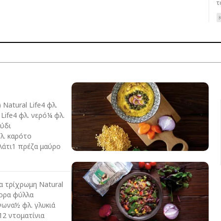
το
Νatural Life4 φλ.
 Life4 φλ. νερό¼ φλ.
μύδι
λ. καρότο
λάτι1 πρέζα μαύρο
α τρίχρωμη Νatural
φορα φύλλα
γωνα½ φλ. γλυκιά
12 ντοματίνια