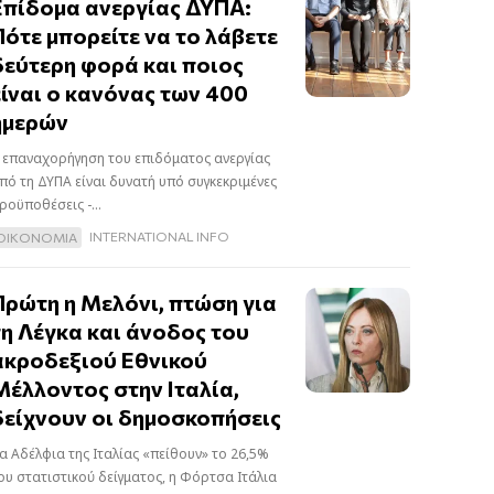
Επίδομα ανεργίας ΔΥΠΑ:
Πότε μπορείτε να το λάβετε
δεύτερη φορά και ποιος
είναι ο κανόνας των 400
ημερών
 επαναχορήγηση του επιδόματος ανεργίας
πό τη ΔΥΠΑ είναι δυνατή υπό συγκεκριμένες
ροϋποθέσεις -...
INTERNATIONAL INFO
ΟΙΚΟΝΟΜΙΑ
Πρώτη η Μελόνι, πτώση για
τη Λέγκα και άνοδος του
ακροδεξιού Εθνικού
Μέλλοντος στην Ιταλία,
δείχνουν οι δημοσκοπήσεις
α Αδέλφια της Ιταλίας «πείθουν» το 26,5%
ου στατιστικού δείγματος, η Φόρτσα Ιτάλια