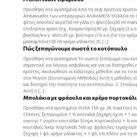
Προσθήκη στα αγαπημένα Από τη σεφ Χριστίνα Χριστο
Ambassador των υπεραγορών ΑΛΦΑΜΕΓΑ ΥΛΙΚΑΓια το F
φέτες brioche2 αυγά150 ml γάλα (⅔ φλιτζάνι)30 ml mars
επιδόρπιο κρασί (πχ. Κουμανταρία)30 γρ. ζάχαρη (2 κ.σ.
βανίλιας¼ κ.γ. αλάτι20 γρ. βούτυρο (1½ κ.σ.)Για την κρέμ
μασκαρπόνε120 ml κρέμα γάλακτος (½ […]
Πώς ξεπαγώνουμε σωστά το κοτόπουλο
Προσθήκη στα αγαπημένα Το σωστό ξεπάγωμα του κοτ
σημαντικό για λόγους ασφάλειας και για να διατηρηθεί
κρέατος. Ακολουθούν οι καλύτερες μέθοδοι για να το κ
στο Ψυγείο (Συνιστώμενη Μέθοδος) Αυτή η μέθοδος εί
και διατηρεί την ποιότητα του κοτόπουλου. 2. Ξεπάγ
Αυτή η […]
Μπολάκια µε φράουλα και κρέμα πορτοκάλι
Προσθήκη στα αγαπημένα ΥΛΙΚΑ 150 γρ. (¾ πακέτου) τυ
Cheese), ξεπαγωµένο 1 ½ κουταλιά ζάχαρη άχνη + 1 κο
σαντιγί 1 γεµάτο κουταλάκι ξύσµα πορτοκαλιού + ½ κο
κουταλιές λικέρ πορτοκάλι 500 γρ. φράουλες τεµαχισµέ
ζάχαρη 1 φλ. κρέµα γάλακτος + 1 φλ. επιπλέον για τη σα