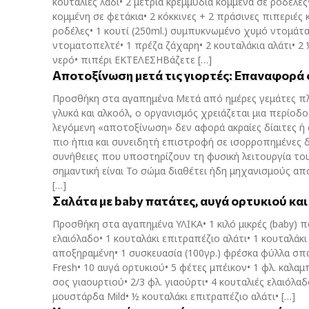
κουταλιές λάδι• 2 μέτρια κρεμμύδια κομμένα σε ροδέλες
κομμένη σε φετάκια• 2 κόκκινες + 2 πράσινες πιπεριές 
ροδέλες• 1 κουτί (250ml.) συμπυκνωμένο χυμό ντομάτα
ντοματοπελτέ• 1 πρέζα ζάχαρη• 2 κουταλάκια αλάτι• 2
νερό• πιπέρι ΕΚΤΕΛΕΣΗΒάζετε […]
Αποτοξίνωση μετά τις γιορτές: Επαναφορά
Προσθήκη στα αγαπημένα Μετά από ημέρες γεμάτες π
γλυκά και αλκοόλ, ο οργανισμός χρειάζεται μια περίοδ
λεγόμενη «αποτοξίνωση» δεν αφορά ακραίες δίαιτες ή σ
πιο ήπια και συνειδητή επιστροφή σε ισορροπημένες 
συνήθειες που υποστηρίζουν τη φυσική λειτουργία το
σημαντική είναι Το σώμα διαθέτει ήδη μηχανισμούς α
[…]
Σαλάτα με baby πατάτες, αυγά ορτυκιού και
Προσθήκη στα αγαπημένα ΥΛΙΚΑ• 1 κιλό μικρές (baby) π
ελαιόλαδο• 1 κουταλάκι επιτραπέζιο αλάτι• 1 κουταλάκι
αποξηραμένη• 1 συσκευασία (100γρ.) φρέσκα φύλλα σπ
Fresh• 10 αυγά ορτυκιού• 5 φέτες μπέικον• 1 φλ. καλαμ
σος γιαουρτιού• 2/3 φλ. γιαούρτι• 4 κουταλιές ελαιόλαδ
μουστάρδα Mild• ½ κουταλάκι επιτραπέζιο αλάτι• […]