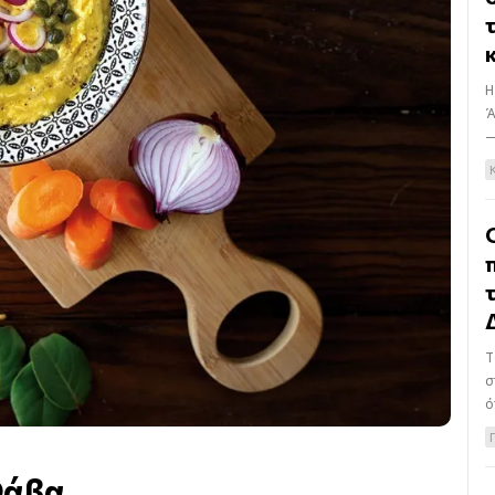
Η
Ά
—
T
σ
ότ
άβα