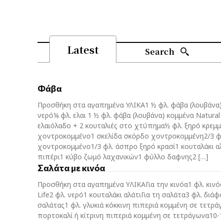
Latest
Search
Φάβα
Προσθήκη στα αγαπημένα ΥΛΙΚΑ1 ½ φλ. φάβα (λουβάνα) 
νερό¼ φλ. ελαι 1 ½ φλ. φάβα (λουβάνα) κομμένα Νatural
ελαιόλαδο + 2 κουταλιές στο χτύπημα½ φλ. ξηρό κρεμ
χοντροκομμένο1 σκελίδα σκόρδο χοντροκομμένη2/3 φ
χοντροκομμένο1/3 φλ. άσπρο ξηρό κρασί1 κουταλάκι α
πιπέρι1 κύβο ζωμό λαχανικών1 φύλλο δαφνης2 […]
Σαλάτα με κινόα
Προσθήκη στα αγαπημένα YΛΙΚΑΓια την κινόα1 φλ. κινό
Life2 φλ. νερό1 κουταλάκι αλάτιΓια τη σαλάτα3 φλ. διά
σαλάτας1 φλ. γλυκιά κόκκινη πιπεριά κομμένη σε τετρά
πορτοκαλί ή κίτρινη πιπεριά κομμένη σε τετράγωνα10-