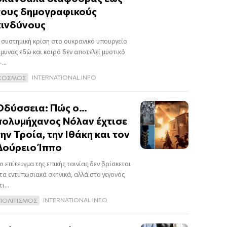
τους δημογραφικούς
κινδύνους
 συστημική κρίση στο ουκρανικό υπουργείο
μυνας εδώ και καιρό δεν αποτελεί μυστικό
...
INTERNATIONAL INFO
ΚΟΣΜΟΣ
Οδύσσεια: Πώς ο…
πολυμήχανος Νόλαν έχτισε
την Τροία, την Ιθάκη και τον
Δούρειο Ίππο
ο επίτευγμα της επικής ταινίας δεν βρίσκεται
τα εντυπωσιακά σκηνικά, αλλά στο γεγονός
ι...
INTERNATIONAL INFO
ΠΟΛΙΤΙΣΜΟΣ