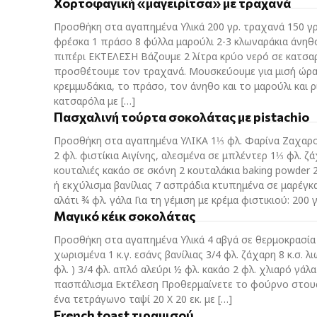
Χορτοφαγική «μαγειρίτσα» με τραχανά
Προσθήκη στα αγαπημένα Υλικά 200 γρ. τραχανά 150 γρ
φρέσκα 1 πράσο 8 φύλλα μαρούλι 2-3 κλωναράκια άνηθο
πιπέρι ΕΚΤΕΛΕΣΗ Βάζουμε 2 λίτρα κρύο νερό σε κατσαρ
προσθέτουμε τον τραχανά. Μουσκεύουμε για μισή ώρα
κρεμμυδάκια, το πράσο, τον άνηθο και το μαρούλι και 
κατσαρόλα με […]
Πασχαλινή τούρτα σοκολάτας με pistachio
Προσθήκη στα αγαπημένα ΥΛΙΚΑ 1⅓ φλ. Φαρίνα Ζαχαρ
2 φλ. φιστίκια Αιγίνης, αλεσμένα σε μπλέντερ 1⅓ φλ. ζ
κουταλιές κακάο σε σκόνη 2 κουταλάκια baking powder 
ή εκχύλισμα βανίλιας 7 ασπράδια κτυπημένα σε μαρέγκα
αλάτι ¾ φλ. γάλα Για τη γέμιση με κρέμα φιστικιού: 200 γ
Μαγικό κέικ σοκολάτας
Προσθήκη στα αγαπημένα Υλικά 4 αβγά σε θερμοκρασία
χωρισμένα 1 κ.γ. εσάνς βανίλιας 3/4 φλ. ζάχαρη 8 κ.σ. 
φλ. ) 3/4 φλ. απλό αλεύρι ½ φλ. κακάο 2 φλ. χλιαρό γάλ
πασπάλισμα Εκτέλεση Προθερμαίνετε το φούρνο στους
ένα τετράγωνο ταψί 20 Χ 20 εκ. με […]
French toast τιραμισού