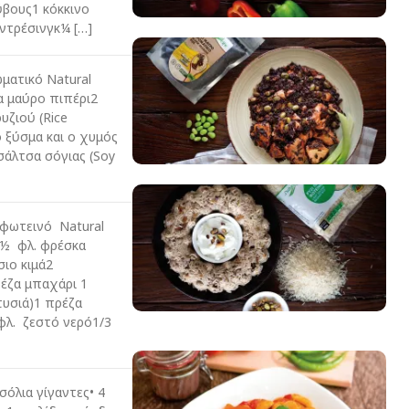
ύβους1 κόκκινο
ντρέσινγκ¼ […]
ματικό Νatural
α μαύρο πιπέρι2
ρυζιού (Rice
ο ξύσμα και ο χυμός
σάλτσα σόγιας (Soy
 φωτεινό Νatural
ο½ φλ. φρέσκα
σιο κιμά2
ρέζα μπαχάρι 1
τυσιά)1 πρέζα
φλ. ζεστό νερό1/3
σόλια γίγαντες• 4