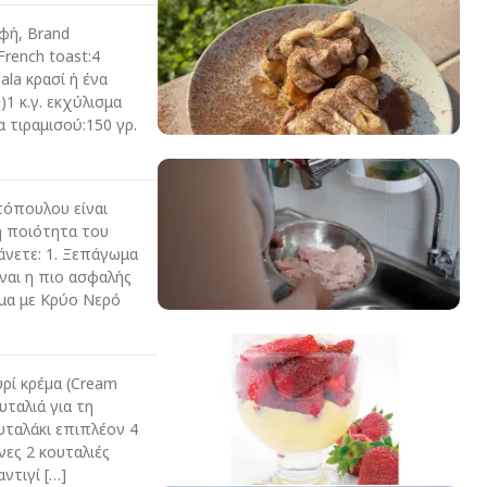
φή, Brand
rench toast:4
ala κρασί ή ένα
)1 κ.γ. εκχύλισμα
α τιραμισού:150 γρ.
όπουλου είναι
 η ποιότητα του
άνετε: 1. Ξεπάγωμα
ναι η πιο ασφαλής
ωμα με Κρύο Νερό
ρί κρέµα (Cream
υταλιά για τη
υταλάκι επιπλέον 4
νες 2 κουταλιές
ντιγί […]