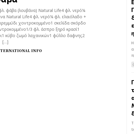
. φάβα (λουβάνα) Νatural Life4 φλ. νερό¼
ένα Νatural Life4 φλ. νερό¼ φλ. ελαιόλαδο +
 κρεμμύδι χοντροκομμένο1 σκελίδα σκόρδο
ντροκομμένο1/3 φλ. άσπρο ξηρό κρασί1
ρι1 κύβο ζωμό λαχανικών1 φύλλο δαφνης2
[…]
Η
α
NTERNATIONAL INFO
π
T
τ