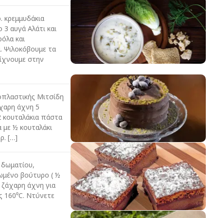
. κρεμμυδάκια
 3 αυγά Αλάτι και
όλα και
. Ψιλοκόβουμε τα
ρίχνουμε στην
οπλαστικής Μιτσίδη
άχαρη άχνη 5
2 κουταλάκια πάστα
 με ½ κουταλάκι
ρ. […]
 δωματίου,
λιωμένο βούτυρο ( ½
α ζάχαρη άχνη για
 160⁰C. Ντύνετε