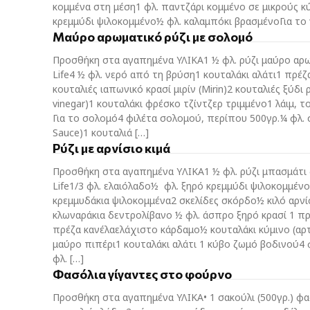
κομμένα στη μέση1 φλ. παντζάρι κομμένο σε μικρούς κ
κρεμμύδι ψιλοκομμένο½ φλ. καλαμπόκι βρασμένοΓια το 
Μαύρο αρωματικό ρύζι με σολομό
Προσθήκη στα αγαπημένα ΥΛΙΚΑ1 ½ φλ. ρύζι μαύρο αρω
Life4 ½ φλ. νερό από τη βρύση1 κουταλάκι αλάτι1 πρέζ
κουταλιές ιαπωνικό κρασί μιρίν (Mirin)2 κουταλιές ξύδι 
vinegar)1 κουταλάκι φρέσκο τζίντζερ τριμμένο1 λάιμ, τ
Για το σολομό4 φιλέτα σολομού, περίπου 500γρ.¼ φλ. 
Sauce)1 κουταλιά […]
Ρύζι με αρνίσιο κιμά
Προσθήκη στα αγαπημένα YΛΙΚΑ1 ½ φλ. ρύζι μπασμάτι
Life1/3 φλ. ελαιόλαδο½ φλ. ξηρό κρεμμύδι ψιλοκομμέν
κρεμμυδάκια ψιλοκομμένα2 σκελίδες σκόρδο½ κιλό αρνί
κλωναράκια δεντρολίβανο ½ φλ. άσπρο ξηρό κρασί 1 π
πρέζα κανέλαελάχιστο κάρδαμο½ κουταλάκι κύμινο (αρ
μαύρο πιπέρι1 κουταλάκι αλάτι 1 κύβο ζωμό βοδινού4 
φλ. […]
Φασόλια γίγαντες στο φούρνο
Προσθήκη στα αγαπημένα ΥΛΙΚΑ• 1 σακούλι (500γρ.) φα