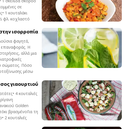
• 1 σκελίδα σκόρδο
κομμένες σε
ς• 1 κουταλάκι
 ½ φλ. κοχλαστό
 στην ισορροπία
λούσια φαγητά,
ο επαναφοράς. Η
τερήσεις, αλλά μια
διατροφικές
υ σώματος. Πόσο
ποτοξίνωσης μέσω
 σος γιαουρτιού
ατάτες• 4 κουταλιές
 ρίγανη
ανακιού Golden
πόκι βρασμένοΓια τη
ο• 2 κουταλιές