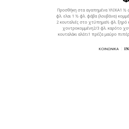
Προσθήκη στα αγαπημένα ΥΛΙΚΑ1 ½ φλ
φλ. ελαι 1 ½ φλ. φάβα (λουβάνα) κομμ
2 κουταλιές στο χτύπημα½ φλ. ξηρό
χοντροκομμένη2/3 φλ. καρότο χο
κουταλάκι αλάτι1 πρέζα μαύρο πιπέ
I
ΚΟΙΝΩΝΙΚΑ