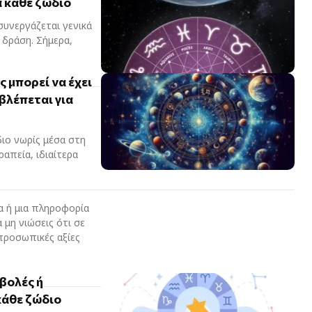
 κάθε ζώδιο
συνεργάζεται γενικά
 δράση. Σήμερα,
ς μπορεί να έχει
βλέπεται για
διο νωρίς μέσα στη
ραπεία, ιδιαίτερα
α ή μια πληροφορία
 μη νιώσεις ότι σε
βολές ή
κάθε ζώδιο