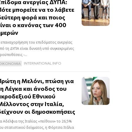
Επίδομα ανεργίας ΔΥΠΑ:
Πότε μπορείτε να το λάβετε
δεύτερη φορά και ποιος
είναι ο κανόνας των 400
ημερών
 επαναχορήγηση του επιδόματος ανεργίας
πό τη ΔΥΠΑ είναι δυνατή υπό συγκεκριμένες
ροϋποθέσεις -...
INTERNATIONAL INFO
ΟΙΚΟΝΟΜΙΑ
Πρώτη η Μελόνι, πτώση για
τη Λέγκα και άνοδος του
ακροδεξιού Εθνικού
Μέλλοντος στην Ιταλία,
δείχνουν οι δημοσκοπήσεις
α Αδέλφια της Ιταλίας «πείθουν» το 26,5%
ου στατιστικού δείγματος, η Φόρτσα Ιτάλια