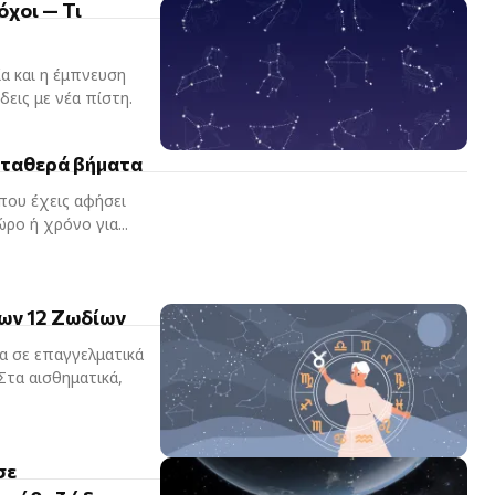
όχοι — Τι
α και η έμπνευση
εις με νέα πίστη.
 σταθερά βήματα
 που έχεις αφήσει
ρο ή χρόνο για...
των 12 Ζωδίων
ρα σε επαγγελματικά
Στα αισθηματικά,
σε