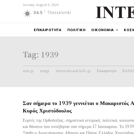
Sunday, August 9, 2026
C
34.5
Thessaloniki
ΕΠΙΚΑΙΡΟΤΗΤΑ
ΠΟΛΙΤΙΚΗ
ΟΙΚΟΝΟΜΙΑ
ΚΟΣ
Tag:
1939
inin.gr
iningr
International Info.gr
Επικαιρότητα
ΕΛΛΑ
Σαν σήμερα το 1939 γεννιέται ο Μακαριστός 
Κυρός Χριστόδουλος
Εορτές της Ορθοδοξίας, σημαντικά ιστορικά, πολιτικά, κοινωνικ
και θάνατοι που συνέβησαν σαν σήμερα 17 Ιανουαρίου. Το 193
Ξάνθη ο Αρχιεπίσκοπος Αθηνών και Πάσης Ελλάδος Χριστόδου