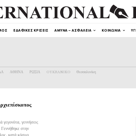
ΜΟΣ
ΕΔΑΦΙΚΕΣ ΚΡΙΣΕΙΣ
ΑΜΥΝΑ – ΑΣΦΑΛΕΙΑ
ΚΟΙΝΩΝΙΑ
ΥΓ
ΔΑ
ΑΘΗΝΑ
ΡΩΣΙΑ
OYKRANIKO
Θεσσαλονίκη
Αρχιεπίσκοπος
ά γεγονότα, γεννήσεις
9 Γεννήθηκε στην
λος, κατά κόσμο