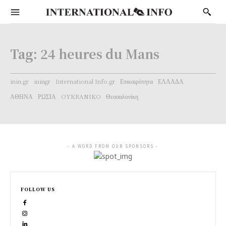
Tag:
24 heures du Mans
inin.gr
iningr
International Info.gr
Επικαιρότητα
ΕΛΛΑΔΑ
ΑΘΗΝΑ
ΡΩΣΙΑ
OYKRANIKO
Θεσσαλονίκη
- A WORD FROM OUR SPONSORS -
FOLLOW US