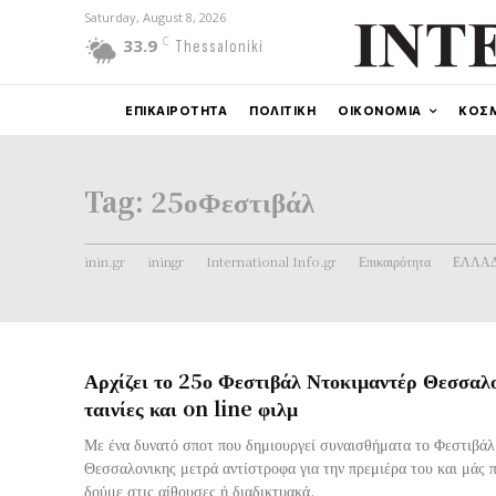
Saturday, August 8, 2026
C
33.9
Thessaloniki
ΕΠΙΚΑΙΡΟΤΗΤΑ
ΠΟΛΙΤΙΚΗ
ΟΙΚΟΝΟΜΙΑ
ΚΟΣ
Tag:
25οΦεστιβάλ
inin.gr
iningr
International Info.gr
Επικαιρότητα
ΕΛΛΑ
Αρχίζει το 25ο Φεστιβάλ Ντοκιμαντέρ Θεσσαλ
ταινίες και on line φιλμ
Με ένα δυνατό σποτ που δημιουργεί συναισθήματα το Φεστιβά
Θεσσαλονικης μετρά αντίστροφα για την πρεμιέρα του και μάς π
δούμε στις αίθουσες ή διαδικτυακά.