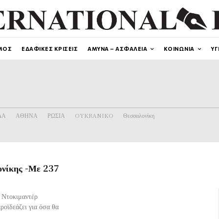
ΜΟΣ
ΕΔΑΦΙΚΕΣ ΚΡΙΣΕΙΣ
ΑΜΥΝΑ – ΑΣΦΑΛΕΙΑ
ΚΟΙΝΩΝΙΑ
ΥΓ
ΔΑ
ΑΘΗΝΑ
ΡΩΣΙΑ
OYKRANIKO
Θεσσαλονίκη
ονίκης -Με 237
λ Ντοκιμαντέρ
ροϊδεάζει για όσα θα