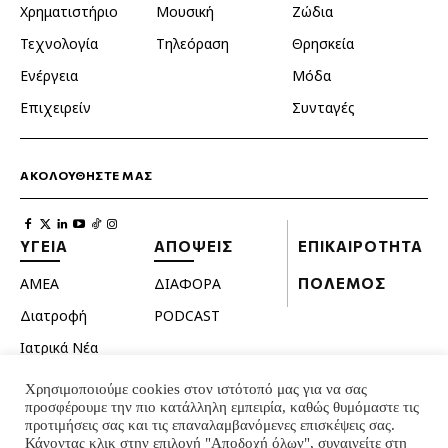
Χρηματιστήριο
Μουσική
Ζώδια
Τεχνολογία
Τηλεόραση
Θρησκεία
Ενέργεια
Μόδα
Επιχειρείν
Συνταγές
ΑΚΟΛΟΥΘΗΣΤΕ ΜΑΣ
ΥΓΕΙΑ
ΑΠΟΨΕΙΣ
ΕΠΙΚΑΙΡΟΤΗΤΑ
ΑΜΕΑ
ΔΙΑΦΟΡΑ
ΠΟΛΕΜΟΣ
Διατροφή
PODCAST
Ιατρικά Νέα
Κατοικίδια
Χρησιμοποιούμε cookies στον ιστότοπό μας για να σας
προσφέρουμε την πιο κατάλληλη εμπειρία, καθώς θυμόμαστε τις
Ομορφιά
προτιμήσεις σας και τις επαναλαμβανόμενες επισκέψεις σας.
Σεξουαλική ζωή
Κάνοντας κλικ στην επιλογή "Αποδοχή όλων", συναινείτε στη