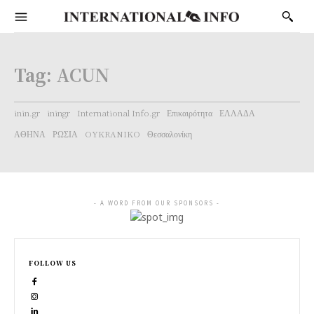
Tag:
ACUN
inin.gr
iningr
International Info.gr
Επικαιρότητα
ΕΛΛΑΔΑ
ΑΘΗΝΑ
ΡΩΣΙΑ
OYKRANIKO
Θεσσαλονίκη
- A WORD FROM OUR SPONSORS -
FOLLOW US