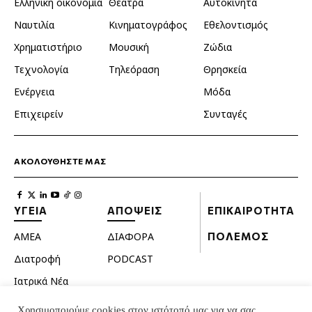
Ελληνική οικονομία
Θέατρα
Αυτοκίνητα
Ναυτιλία
Κινηματογράφος
Εθελοντισμός
Χρηματιστήριο
Μουσική
Ζώδια
Τεχνολογία
Τηλεόραση
Θρησκεία
Ενέργεια
Μόδα
Επιχειρείν
Συνταγές
ΑΚΟΛΟΥΘΗΣΤΕ ΜΑΣ
ΥΓΕΙΑ
ΑΠΟΨΕΙΣ
ΕΠΙΚΑΙΡΟΤΗΤΑ
ΑΜΕΑ
ΔΙΑΦΟΡΑ
ΠΟΛΕΜΟΣ
Διατροφή
PODCAST
Ιατρικά Νέα
Κατοικίδια
Χρησιμοποιούμε cookies στον ιστότοπό μας για να σας