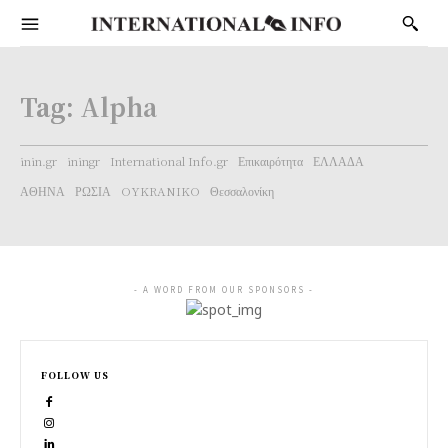
Tag:
Alpha
inin.gr
iningr
International Info.gr
Επικαιρότητα
ΕΛΛΑΔΑ
ΑΘΗΝΑ
ΡΩΣΙΑ
OYKRANIKO
Θεσσαλονίκη
- A WORD FROM OUR SPONSORS -
FOLLOW US