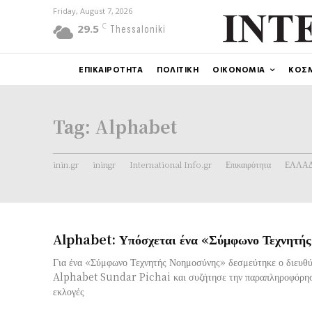
Friday, August 7, 2026
C
29.5
Thessaloniki
ΕΠΙΚΑΙΡΟΤΗΤΑ
ΠΟΛΙΤΙΚΗ
ΟΙΚΟΝΟΜΙΑ
ΚΟΣ
Tag:
Alphabet
inin.gr
iningr
International Info.gr
Επικαιρότητα
ΕΛΛΑ
Alphabet: Υπόσχεται ένα «Σύμφωνο Τεχνητή
Για ένα «Σύμφωνο Τεχνητής Νοημοσύνης» δεσμεύτηκε ο διευθ
Alphabet Sundar Pichai και συζήτησε την παραπληροφόρησ
εκλογές