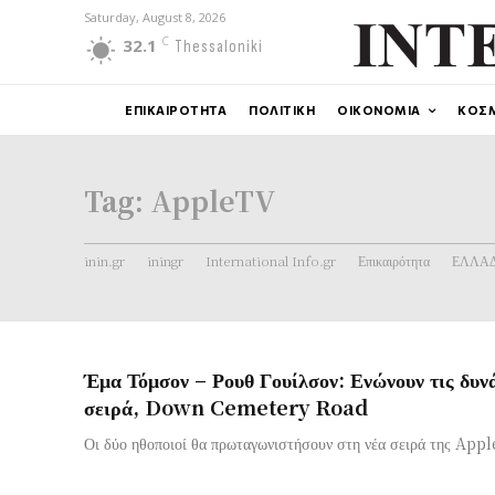
Saturday, August 8, 2026
C
32.1
Thessaloniki
ΕΠΙΚΑΙΡΟΤΗΤΑ
ΠΟΛΙΤΙΚΗ
ΟΙΚΟΝΟΜΙΑ
ΚΟΣ
Tag:
AppleTV
inin.gr
iningr
International Info.gr
Επικαιρότητα
ΕΛΛΑ
Έμα Τόμσον – Ρουθ Γουίλσον: Ενώνουν τις δυνά
σειρά, Down Cemetery Road
Οι δύο ηθοποιοί θα πρωταγωνιστήσουν στη νέα σειρά της Ap