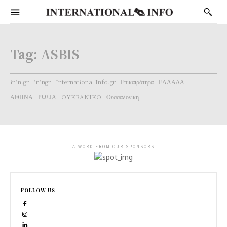
Tag:
ASBIS
inin.gr
iningr
International Info.gr
Επικαιρότητα
ΕΛΛΑΔΑ
ΑΘΗΝΑ
ΡΩΣΙΑ
OYKRANIKO
Θεσσαλονίκη
- A WORD FROM OUR SPONSORS -
FOLLOW US