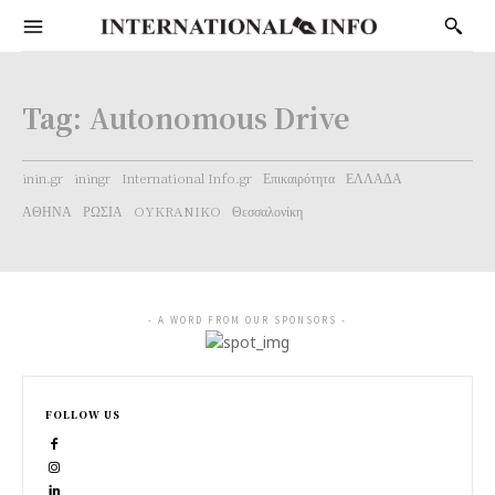
Tag:
Autonomous Drive
inin.gr
iningr
International Info.gr
Επικαιρότητα
ΕΛΛΑΔΑ
ΑΘΗΝΑ
ΡΩΣΙΑ
OYKRANIKO
Θεσσαλονίκη
- A WORD FROM OUR SPONSORS -
FOLLOW US