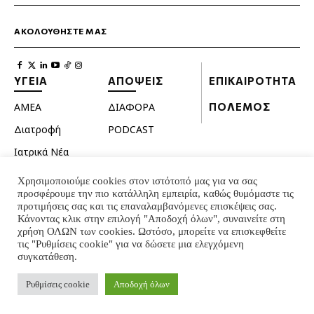
ΑΚΟΛΟΥΘΗΣΤΕ ΜΑΣ
ΥΓΕΙΑ
ΑΠΟΨΕΙΣ
ΕΠΙΚΑΙΡΟΤΗΤΑ
ΑΜΕΑ
ΔΙΑΦΟΡΑ
ΠΟΛΕΜΟΣ
Διατροφή
PODCAST
Ιατρικά Νέα
Κατοικίδια
Χρησιμοποιούμε cookies στον ιστότοπό μας για να σας
προσφέρουμε την πιο κατάλληλη εμπειρία, καθώς θυμόμαστε τις
Ομορφιά
προτιμήσεις σας και τις επαναλαμβανόμενες επισκέψεις σας.
Σεξουαλική ζωή
Κάνοντας κλικ στην επιλογή "Αποδοχή όλων", συναινείτε στη
χρήση ΟΛΩΝ των cookies. Ωστόσο, μπορείτε να επισκεφθείτε
Ψυχολογία
τις "Ρυθμίσεις cookie" για να δώσετε μια ελεγχόμενη
συγκατάθεση.
© INTERNATIONAL INFO 2024 - ALL RIGHTS RESERVED
Ρυθμίσεις cookie
Αποδοχή όλων