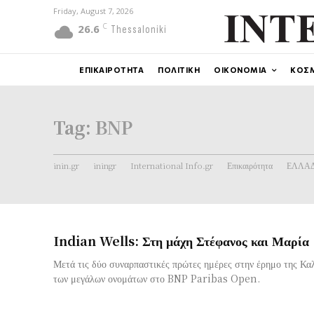
Friday, August 7, 2026
C
26.6
Thessaloniki
ΕΠΙΚΑΙΡΟΤΗΤΑ
ΠΟΛΙΤΙΚΗ
ΟΙΚΟΝΟΜΙΑ
ΚΟΣ
Tag:
BNP
inin.gr
iningr
International Info.gr
Επικαιρότητα
ΕΛΛΑ
Indian Wells: Στη μάχη Στέφανος και Μαρία
Μετά τις δύο συναρπαστικές πρώτες ημέρες στην έρημο της Καλ
των μεγάλων ονομάτων στο BNP Paribas Open.