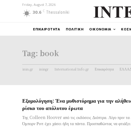
Friday, August 7, 2026
C
30.6
Thessaloniki
ΕΠΙΚΑΙΡΟΤΗΤΑ
ΠΟΛΙΤΙΚΗ
ΟΙΚΟΝΟΜΙΑ
ΚΟΣ
Tag:
book
inin.gr
iningr
International Info.gr
Επικαιρότητα
ΕΛΛΑ
Εξομολόγηση: Ένα μυθιστόρημα για την αλήθεια
ρίσκο του απόλυτου έρωτα
Της Colleen Hoover από τις εκδόσεις Διόπτρα. Λίγο πριν τα ε
Όμπορν Ριντ έχει χάσει ήδη τα πάντα. Προσπαθώντας να φτιάξει 