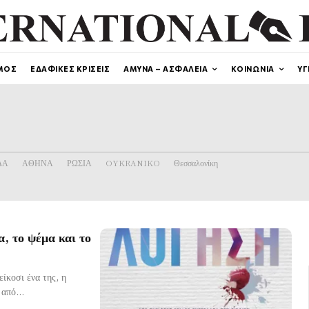
ΜΟΣ
ΕΔΑΦΙΚΕΣ ΚΡΙΣΕΙΣ
ΑΜΥΝΑ – ΑΣΦΑΛΕΙΑ
ΚΟΙΝΩΝΙΑ
ΥΓ
ΔΑ
ΑΘΗΝΑ
ΡΩΣΙΑ
OYKRANIKO
Θεσσαλονίκη
, το ψέμα και το
ίκοσι ένα της, η
από...