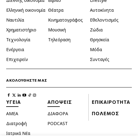
Διεθνής οικονομία
Βιβλίο
Lifestyle
Ελληνική οικονομία
Θέατρα
Αυτοκίνητα
Ναυτιλία
Κινηματογράφος
Εθελοντισμός
Χρηματιστήριο
Μουσική
Ζώδια
Τεχνολογία
Τηλεόραση
Θρησκεία
Ενέργεια
Μόδα
Επιχειρείν
Συνταγές
ΑΚΟΛΟΥΘΗΣΤΕ ΜΑΣ
ΥΓΕΙΑ
ΑΠΟΨΕΙΣ
ΕΠΙΚΑΙΡΟΤΗΤΑ
ΑΜΕΑ
ΔΙΑΦΟΡΑ
ΠΟΛΕΜΟΣ
Διατροφή
PODCAST
Ιατρικά Νέα