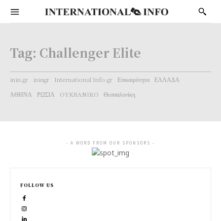
Tag:
Challenger Elite
inin.gr
iningr
International Info.gr
Επικαιρότητα
ΕΛΛΑΔΑ
ΑΘΗΝΑ
ΡΩΣΙΑ
OYKRANIKO
Θεσσαλονίκη
- A WORD FROM OUR SPONSORS -
FOLLOW US