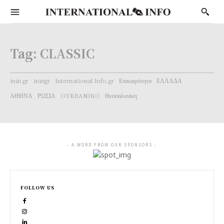
Tag:
CLASSIC
inin.gr
iningr
International Info.gr
Επικαιρότητα
ΕΛΛΑΔΑ
ΑΘΗΝΑ
ΡΩΣΙΑ
OYKRANIKO
Θεσσαλονίκη
- A WORD FROM OUR SPONSORS -
FOLLOW US