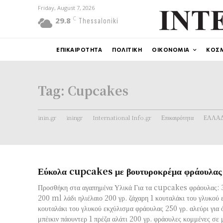
Friday, August 7, 2026
C
29.8
Thessaloniki
ΕΠΙΚΑΙΡΟΤΗΤΑ
ΠΟΛΙΤΙΚΗ
ΟΙΚΟΝΟΜΙΑ
ΚΟΣ
Tag:
Cupcakes
inin.gr
iningr
International Info.gr
Επικαιρότητα
ΕΛΛΑ
Εύκολα cupcakes με βουτυροκρέμα φράουλας
Προσθήκη στα αγαπημένα Υλικά Για τα cupcakes φράουλας: 
200 ml λάδι ηλιέλαιο 200 γρ. ζάχαρη 1 κουταλάκι του γλυκού 
κουταλάκι του γλυκού εκχύλισμα φράουλας 250 γρ. αλεύρι για όλ
μπέικιν πάουντερ 1 πρέζα αλάτι 200 γρ. φράουλες κομμένες σε 