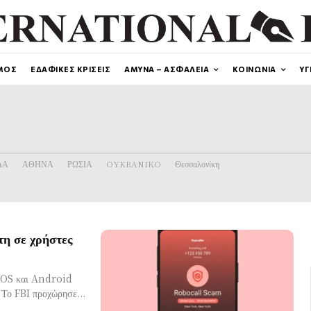
ΜΟΣ
ΕΔΑΦΙΚΕΣ ΚΡΙΣΕΙΣ
ΑΜΥΝΑ – ΑΣΦΑΛΕΙΑ
ΚΟΙΝΩΝΙΑ
ΥΓ
ΔΑ
ΑΘΗΝΑ
ΡΩΣΙΑ
OYKRANIKO
Θεσσαλονίκη
τη σε χρήστες
ς iOS και Android
σχετικά με πρόσφατη απάτη που βρίσκεται σε εξέλιξη τελευταία Το FBI προχώρησε...