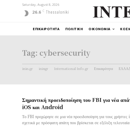
Saturday, August 8, 2026
C
26.6
Thessaloniki
ΕΠΙΚΑΙΡΟΤΗΤΑ
ΠΟΛΙΤΙΚΗ
ΟΙΚΟΝΟΜΙΑ
ΚΟΣ
Tag:
cybersecurity
inin.gr
iningr
International Info.gr
Επικαιρότητα
ΕΛΛΑ
Σημαντική προειδοποίηση του FBI για νέα απά
iOS και Android
Το FBI προχώρησε σε μια νέα προειδοποίηση για τους χρήστε