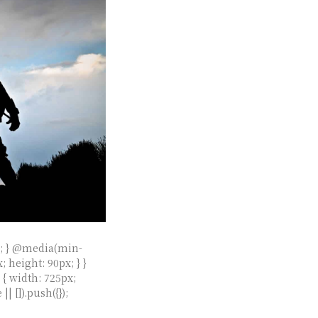
x; } @media(min-
 height: 90px; } }
{ width: 725px;
 []).push({});