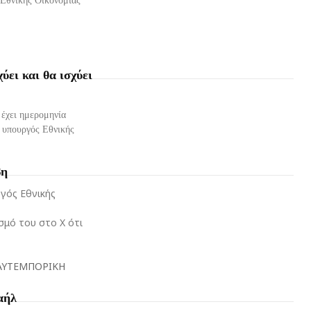
ει και θα ισχύει
 έχει ημερομηνία
 υπουργός Εθνικής
βη
γός Εθνικής
σμό του στο X ότι
ΑΥΤΕΜΠΟΡΙΚΗ
αήλ