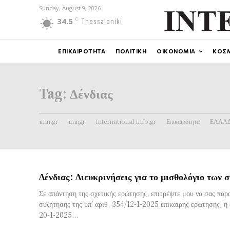
Sunday, August 9, 2026
C
34.5
Thessaloniki
ΕΠΙΚΑΙΡΟΤΗΤΑ
ΠΟΛΙΤΙΚΗ
ΟΙΚΟΝΟΜΙΑ
ΚΟΣ
Tag:
Δένδιας
inin.gr
iningr
International Info.gr
Επικαιρότητα
ΕΛΛΑ
Δένδιας: Διευκρινήσεις για το μισθολόγιο των 
Σε απάντηση της σχετικής ερώτησης, επιτρέψτε μου να σας πα
συζήτησης της υπ’ αριθ. 354/12-1-2025 επίκαιρης ερώτησης, η 
20-1-2025...