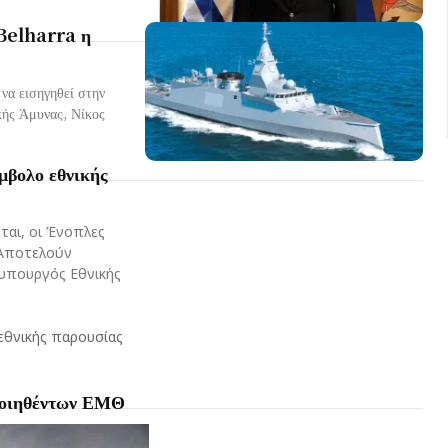
 Belharra η
να εισηγηθεί στην
ής Άμυνας, Νίκος
μβολο εθνικής
ται, οι Ένοπλες
. Αποτελούν
 υπουργός Εθνικής
εθνικής παρουσίας
ποιηθέντων ΕΜΘ