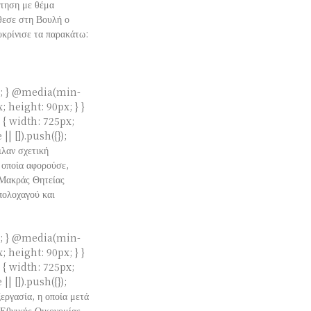
ώτηση με θέμα
εσε στη Βουλή ο
ρίνισε τα παρακάτω:
:
x; } @media(min-
 height: 90px; } }
{ width: 725px;
 []).push({});
ιλαν σχετική
 οποία αφορούσε,
 Μακράς Θητείας
x; } @media(min-
 height: 90px; } }
{ width: 725px;
 []).push({});
ασία, η οποία μετά
Οικονομίας