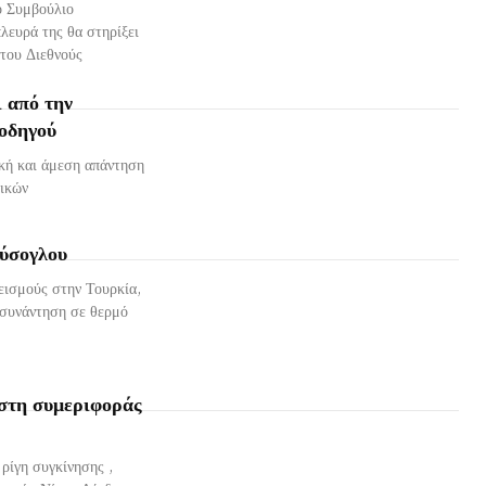
ο Συμβούλιο
λευρά της θα στηρίξει
 του Διεθνούς
 από την
νοδηγού
ική και άμεση απάντηση
ρικών
ούσογλου
εισμούς στην Τουρκία,
 συνάντηση σε θερμό
στη συμεριφοράς
ρίγη συγκίνησης ,