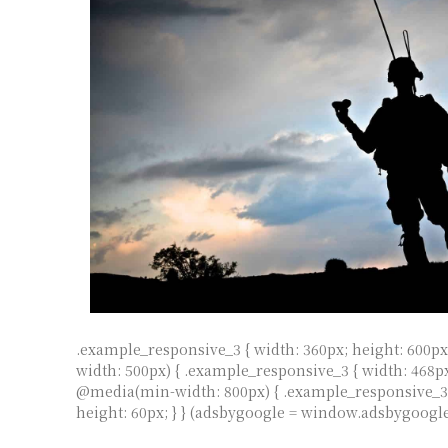
.example_responsive_3 { width: 360px; height: 600p
width: 500px) { .example_responsive_3 { width: 468px;
@media(min-width: 800px) { .example_responsive_3 
height: 60px; } }
(adsbygoogle = window.adsbygoogle ||