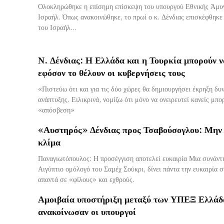
Ολοκληρώθηκε η επίσημη επίσκεψη του υπουργού Εθνικής Άμυν
Ισραήλ. Όπως ανακοινώθηκε, το πρωί ο κ. Δένδιας επισκέφθηκε
του Ισραήλ...
Ν. Δένδιας: Η Ελλάδα και η Τουρκία μπορούν 
εφόσον το θέλουν οι κυβερνήσεις τους
«Πιστεύω ότι και για τις δύο χώρες θα δημιουργήσει έκρηξη δυ
ανάπτυξης. Ειλικρινά, νομίζω ότι μόνο να ονειρευτεί κανείς μπορ
«απόσβεση»
«Αυστηρός» Δένδιας προς Τσαβούσογλου: Μην 
κλίμα
Παναγιωτόπουλος: Η προσέγγιση αποτελεί ευκαιρία Μια συνάντηση όπως αυτή με τον
Αιγύπτιο ομόλογό του Σαμέχ Σούκρι, δίνει πάντα την ευκαιρία 
απαντά σε «φίλους» και εχθρούς.
Αμοιβαία υποστήριξη μεταξύ των ΥΠΕΞ Ελλάδα
ανακοίνωσαν οι υπουργοί