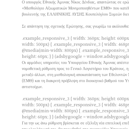
Ο υπουργός Εθνικής Άμυνας Νίκος Δένδιας, απαντώντας σε ερ
«Μισθολόγιο Αξιωματικών Μονιμοποιηθέντων ΕΜΘ» που κατέθ
βουλευτής της ΕΛΛΗΝΙΚΗΣ ΛΥΣΗΣ Κουπελόγλου Συμεών διευκ
Σε απάντηση της σχετικής Ερώτησης, σας γνωρίζω τα ακόλουθα
.example_responsive_3 { width: 360px; height: 600p
width: 500px) { .example_responsive_3 { width: 468px;
@media(min-width: 800px) { .example_responsive_3 
height: 60px; } }
(adsbygoogle = window.adsbygoogle ||
Οι αρμόδιες υπηρεσίες του Υπουργείου Εθνικής Άμυνας απέστε
νομοθετική ρύθμιση προς το Γενικό Λογιστήριο του Κράτους, η
μεταξύ άλλων, στη μισθολογική αποκατάσταση των Εθελοντών
(ΕΜΘ) και τη διακριτή πρόβλεψη στο διοικητικό βαθμού του Υπολοχαγού και
αντιστοίχων.
.example_responsive_3 { width: 360px; height: 600p
width: 500px) { .example_responsive_3 { width: 468px;
@media(min-width: 800px) { .example_responsive_3 
height: 60px; } }
(adsbygoogle = window.adsbygoogle ||
Για την ως άνω ρύθμιση βρίσκεται σε εξέλιξη νέα επιτελική επεξεργ
την ολοκλήρωσή της, θα προωθηθεί στο συναρμόδιο Υπουργείο Εθνικής 