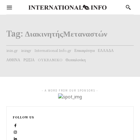
Tag:
ΔιακινητήςΜεταναστών
inin.gr
iningr
International Info.gr
Επικαιρότητα
ΕΛΛΑΔΑ
ΑΘΗΝΑ
ΡΩΣΙΑ
OYKRANIKO
Θεσσαλονίκη
- A WORD FROM OUR SPONSORS -
FOLLOW US