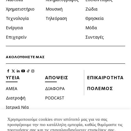
Χρηματιστήριο
Μουσική
Ζώδια
Τεχνολογία
Τηλεόραση
Θρησκεία
Ενέργεια
Μόδα
Επιχειρείν
Συνταγές
ΑΚΟΛΟΥΘΗΣΤΕ ΜΑΣ
ΥΓΕΙΑ
ΑΠΟΨΕΙΣ
ΕΠΙΚΑΙΡΟΤΗΤΑ
ΑΜΕΑ
ΔΙΑΦΟΡΑ
ΠΟΛΕΜΟΣ
Διατροφή
PODCAST
Ιατρικά Νέα
Κατοικίδια
Χρησιμοποιούμε cookies στον ιστότοπό μας για να σας
προσφέρουμε την πιο κατάλληλη εμπειρία, καθώς θυμόμαστε τις
Ομορφιά
προτιμήσεις σας και τις επαναλαμβανόμενες επισκέψεις σας.