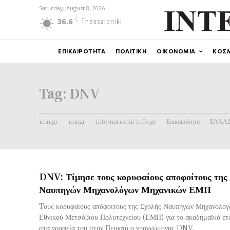
Saturday, August 8, 2026
C
36.6
Thessaloniki
ΕΠΙΚΑΙΡΟΤΗΤΑ
ΠΟΛΙΤΙΚΗ
ΟΙΚΟΝΟΜΙΑ
ΚΟΣ
Tag:
DNV
inin.gr
iningr
International Info.gr
Επικαιρότητα
ΕΛΛΑ
DNV: Τίμησε τους κορυφαίους αποφοίτους της
Ναυπηγών Μηχανολόγων Μηχανικών ΕΜΠ
Tους κορυφαίους απόφοιτους της Σχολής Ναυπηγών Μηχανολόγ
Εθνικού Μετσόβιου Πολυτεχνείου (ΕΜΠ) για το ακαδημαϊκό έτ
στα γραφεία του στον Πειραιά ο νηογνώμονας DNV.