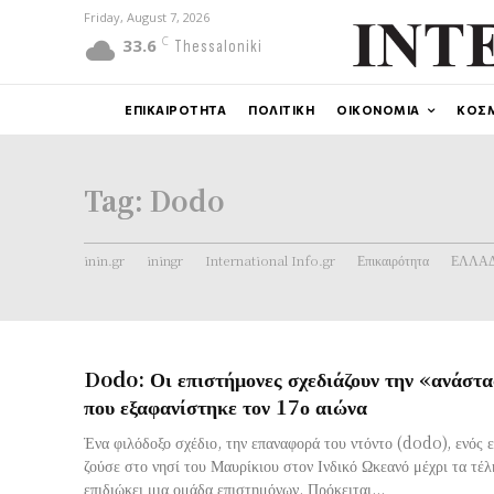
Friday, August 7, 2026
C
33.6
Thessaloniki
ΕΠΙΚΑΙΡΟΤΗΤΑ
ΠΟΛΙΤΙΚΗ
ΟΙΚΟΝΟΜΙΑ
ΚΟΣ
Tag:
Dodo
inin.gr
iningr
International Info.gr
Επικαιρότητα
ΕΛΛΑ
Dodo: Οι επιστήμονες σχεδιάζουν την «ανάστα
που εξαφανίστηκε τον 17ο αιώνα
Ένα φιλόδοξο σχέδιο, την επαναφορά του ντόντο (dodo), ενός 
ζούσε στο νησί του Μαυρίκιου στον Ινδικό Ωκεανό μέχρι τα τέλ
επιδιώκει μια ομάδα επιστημόνων. Πρόκειται...