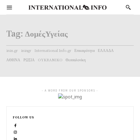
Tag:
ΔομέςΥγείας
inin.gr
iningr
International Info.gr
Επικαιρότητα
ΕΛΛΑΔΑ
ΑΘΗΝΑ
ΡΩΣΙΑ
OYKRANIKO
Θεσσαλονίκη
- A WORD FROM OUR SPONSORS -
FOLLOW US