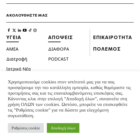
ΑΚΟΛΟΥΘΗΣΤΕ ΜΑΣ
ΥΓΕΙΑ
ΑΠΟΨΕΙΣ
ΕΠΙΚΑΙΡΟΤΗΤΑ
ΑΜΕΑ
ΔΙΑΦΟΡΑ
ΠΟΛΕΜΟΣ
Διατροφή
PODCAST
Ιατρικά Νέα
Κατοικίδια
Χρησιμοποιούμε cookies στον ιστότοπό μας για να σας
προσφέρουμε την πιο κατάλληλη εμπειρία, καθώς θυμόμαστε τις
Ομορφιά
προτιμήσεις σας και τις επαναλαμβανόμενες επισκέψεις σας.
Σεξουαλική ζωή
Κάνοντας κλικ στην επιλογή "Αποδοχή όλων", συναινείτε στη
χρήση ΟΛΩΝ των cookies. Ωστόσο, μπορείτε να επισκεφθείτε
Ψυχολογία
τις "Ρυθμίσεις cookie" για να δώσετε μια ελεγχόμενη
συγκατάθεση.
© INTERNATIONAL INFO 2024 - ALL RIGHTS RESERVED
Ρυθμίσεις cookie
Αποδοχή όλων