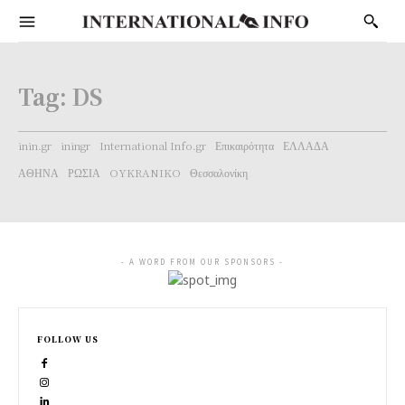
Tag:
DS
inin.gr
iningr
International Info.gr
Επικαιρότητα
ΕΛΛΑΔΑ
ΑΘΗΝΑ
ΡΩΣΙΑ
OYKRANIKO
Θεσσαλονίκη
- A WORD FROM OUR SPONSORS -
FOLLOW US