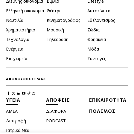
Διεθνής οικονομία
Βιβλίο
Lifestyle
Ελληνική οικονομία
Θέατρα
Αυτοκίνητα
Ναυτιλία
Κινηματογράφος
Εθελοντισμός
Χρηματιστήριο
Μουσική
Ζώδια
Τεχνολογία
Τηλεόραση
Θρησκεία
Ενέργεια
Μόδα
Επιχειρείν
Συνταγές
ΑΚΟΛΟΥΘΗΣΤΕ ΜΑΣ
ΥΓΕΙΑ
ΑΠΟΨΕΙΣ
ΕΠΙΚΑΙΡΟΤΗΤΑ
ΑΜΕΑ
ΔΙΑΦΟΡΑ
ΠΟΛΕΜΟΣ
Διατροφή
PODCAST
Ιατρικά Νέα