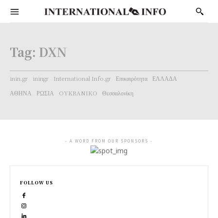
Tag:
DXN
inin.gr
iningr
International Info.gr
Επικαιρότητα
ΕΛΛΑΔΑ
ΑΘΗΝΑ
ΡΩΣΙΑ
OYKRANIKO
Θεσσαλονίκη
- A WORD FROM OUR SPONSORS -
FOLLOW US