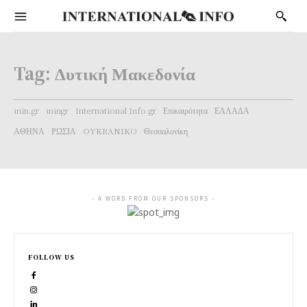
Tag:
Δυτική Μακεδονία
inin.gr
iningr
International Info.gr
Επικαιρότητα
ΕΛΛΑΔΑ
ΑΘΗΝΑ
ΡΩΣΙΑ
OYKRANIKO
Θεσσαλονίκη
- A WORD FROM OUR SPONSORS -
FOLLOW US