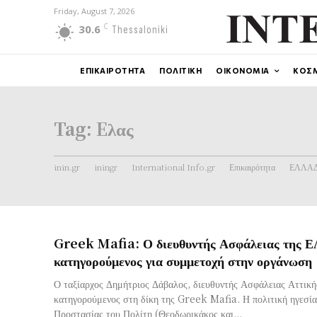
Friday, August 7, 2026
C
30.6
Thessaloniki
ΕΠΙΚΑΙΡΟΤΗΤΑ
ΠΟΛΙΤΙΚΗ
ΟΙΚΟΝΟΜΙΑ
ΚΟΣ
Tag:
Eλας
inin.gr
iningr
International Info.gr
Επικαιρότητα
ΕΛΛΑ
Greek Mafia: Ο διευθυντής Ασφάλειας της 
κατηγορούμενος για συμμετοχή στην οργάνωση
Ο ταξίαρχος Δημήτριος Δάβαλος, διευθυντής Ασφάλειας Αττικής
κατηγορούμενος στη δίκη της Greek Mafia. Η πολιτική ηγεσία
Προστασίας του Πολίτη (Θεοδωρικάκος και...