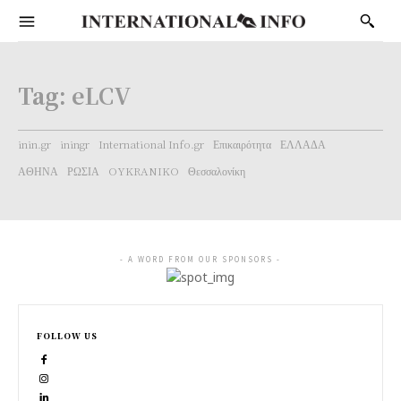
Tag:
eLCV
inin.gr
iningr
International Info.gr
Επικαιρότητα
ΕΛΛΑΔΑ
ΑΘΗΝΑ
ΡΩΣΙΑ
OYKRANIKO
Θεσσαλονίκη
- A WORD FROM OUR SPONSORS -
FOLLOW US