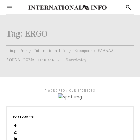
Tag:
ERGO
inin.gr
iningr
International Info.gr
Επικαιρότητα
ΕΛΛΑΔΑ
ΑΘΗΝΑ
ΡΩΣΙΑ
OYKRANIKO
Θεσσαλονίκη
- A WORD FROM OUR SPONSORS -
FOLLOW US