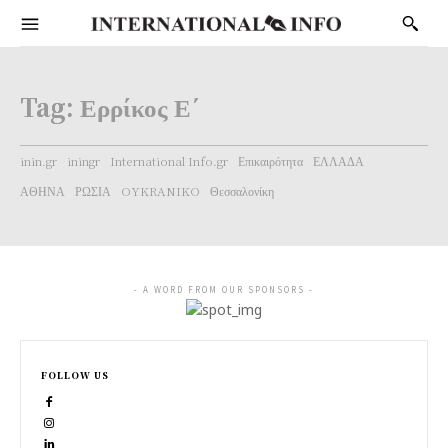
Tag:
Ερρίκος Ε΄
inin.gr
iningr
International Info.gr
Επικαιρότητα
ΕΛΛΑΔΑ
ΑΘΗΝΑ
ΡΩΣΙΑ
OYKRANIKO
Θεσσαλονίκη
- A WORD FROM OUR SPONSORS -
FOLLOW US