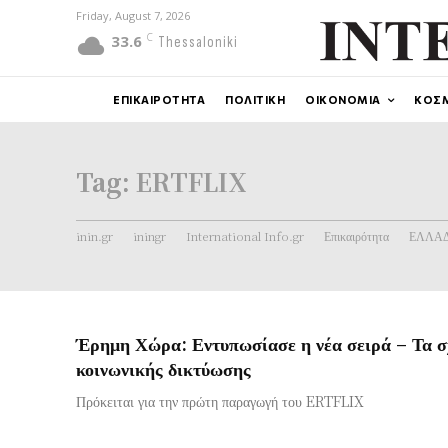
Friday, August 7, 2026
C
33.6
Thessaloniki
ΕΠΙΚΑΙΡΟΤΗΤΑ
ΠΟΛΙΤΙΚΗ
ΟΙΚΟΝΟΜΙΑ
ΚΟΣ
Tag:
ERTFLIX
inin.gr
iningr
International Info.gr
Επικαιρότητα
ΕΛΛΑ
Έρημη Χώρα: Εντυπωσίασε η νέα σειρά – Τα σ
κοινωνικής δικτύωσης
Πρόκειται για την πρώτη παραγωγή του ERTFLIX