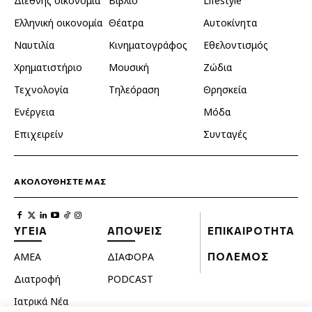
Διεθνής οικονομία
Βιβλίο
Lifestyle
Ελληνική οικονομία
Θέατρα
Αυτοκίνητα
Ναυτιλία
Κινηματογράφος
Εθελοντισμός
Χρηματιστήριο
Μουσική
Ζώδια
Τεχνολογία
Τηλεόραση
Θρησκεία
Ενέργεια
Μόδα
Επιχειρείν
Συνταγές
ΑΚΟΛΟΥΘΗΣΤΕ ΜΑΣ
ΥΓΕΙΑ
ΑΠΟΨΕΙΣ
ΕΠΙΚΑΙΡΟΤΗΤΑ
ΑΜΕΑ
ΔΙΑΦΟΡΑ
ΠΟΛΕΜΟΣ
Διατροφή
PODCAST
Ιατρικά Νέα