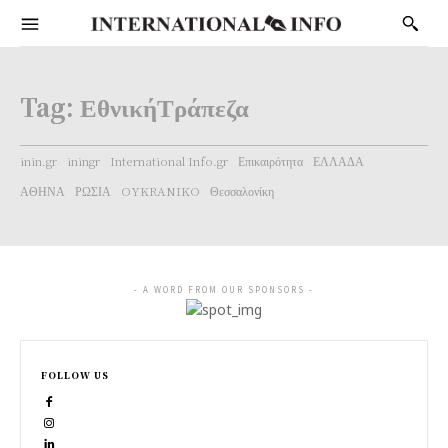
Tag:
ΕθνικήΤράπεζα
inin.gr
iningr
International Info.gr
Επικαιρότητα
ΕΛΛΑΔΑ
ΑΘΗΝΑ
ΡΩΣΙΑ
OYKRANIKO
Θεσσαλονίκη
- A WORD FROM OUR SPONSORS -
FOLLOW US