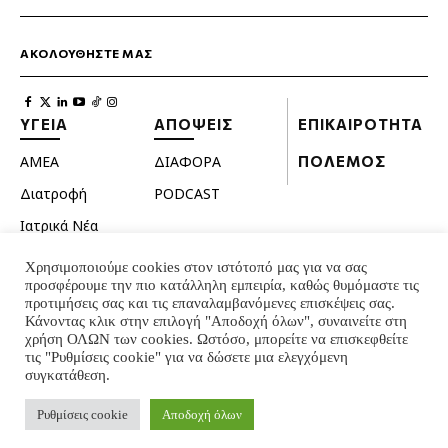
ΑΚΟΛΟΥΘΗΣΤΕ ΜΑΣ
ΥΓΕΙΑ
ΑΠΟΨΕΙΣ
ΕΠΙΚΑΙΡΟΤΗΤΑ
ΑΜΕΑ
ΔΙΑΦΟΡΑ
ΠΟΛΕΜΟΣ
Διατροφή
PODCAST
Ιατρικά Νέα
Κατοικίδια
Χρησιμοποιούμε cookies στον ιστότοπό μας για να σας
προσφέρουμε την πιο κατάλληλη εμπειρία, καθώς θυμόμαστε τις
Ομορφιά
προτιμήσεις σας και τις επαναλαμβανόμενες επισκέψεις σας.
Σεξουαλική ζωή
Κάνοντας κλικ στην επιλογή "Αποδοχή όλων", συναινείτε στη
χρήση ΟΛΩΝ των cookies. Ωστόσο, μπορείτε να επισκεφθείτε
Ψυχολογία
τις "Ρυθμίσεις cookie" για να δώσετε μια ελεγχόμενη
συγκατάθεση.
© INTERNATIONAL INFO 2024 - ALL RIGHTS RESERVED
Ρυθμίσεις cookie
Αποδοχή όλων