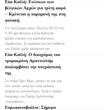
Εύα Καϊλή: Ενώπιων των
βελγικών Αρχών για τρίτη φορά
– Κρίνεται η παραμονή της στη
φυλακή
Για τρίτη φορά αύριο, Πέμπτη (16/2) στις
9.30 ώρα Βελγίου η Εύα Καϊλή θα
βρεθεί ενώπιον του προδικαστικού
συμβουλίου. Σε ακρόαση για την υπόθεση
του Qatar gate καλούνται την...
Εύα Καϊλή: Ο δικηγόρος του
τρομοκράτη Αμπντεσλάμ
αναλαμβάνει την υπεράσπισή
της
Το όνομα Σβεν Μέρι, μπορεί να μην μας
λέει πολλά, αλλά δεν είναι κάποιος
ασήμαντος ποινικολόγος. Είναι ο πρώην
δικηγόρος του Σαλάχ Αμπντεσλάμ,
«εγκεφάλου»...
Ευρωκοινοβούλιο: Σήμερα