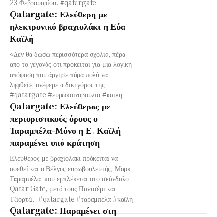
23 Φεβρουαρίου. #qatargate
Qatargate: Ελεύθερη με
ηλεκτρονικό βραχιολάκι η Εύα
Καϊλή
«Δεν θα δώσω περισσότερα σχόλια, πέρα
από το γεγονός ότι πρόκειται για μια λογική
απόφαση που άργησε πάρα πολύ να
ληφθεί», ανέφερε ο δικηγόρος της.
#qatargate #ευρωκοινοβούλιο #καϊλή
Qatargate: Ελεύθερος με
περιοριστικούς όρους ο
Ταραμπέλα-Μόνο η Ε. Καϊλή
παραμένει υπό κράτηση
Ελεύθερος με βραχιολάκι πρόκειται να
αφεθεί και ο Βέλγος ευρωβουλευτής, Μαρκ
Ταραμπέλα που εμπλέκεται στο σκάνδαλο
Qatar Gate, μετά τους Παντσέρι και
Τζιόρτζι. #qatargate #ταραμπέλα #καϊλή
Qatargate: Παραμένει στη