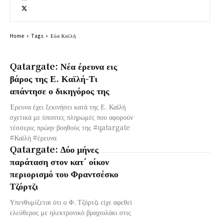
Home
Tags
Εύα Καϊλή
Qatargate: Νέα έρευνα εις
βάρος της Ε. Καϊλή-Τι
απάντησε ο δικηγόρος της
Έρευνα έχει ξεκινήσει κατά της Ε. Καϊλή
σχετικά με ύποπτες πληρωμές που αφορούν
τέσσερις πρώην βοηθούς της #qatargate
#Καϊλή #έρευνα
Qatargate: Δύο μήνες
παράταση στον κατ΄ οίκον
περιορισμό του Φραντσέσκο
Τζόρτζι
Υπενθυμίζεται ότι ο Φ. Τζόρτζι είχε αφεθεί
ελεύθερος με ηλεκτρονικό βραχιολάκι στις