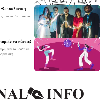
η Θεσσαλονίκη
ς από το σπίτι και να
ορείς να κάνεις!
εριμένει το βράδυ να
όρβατ στη