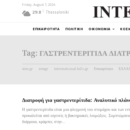
Friday, August 7, 2026
C
29.8
Thessaloniki
ΕΠΙΚΑΙΡΟΤΗΤΑ
ΠΟΛΙΤΙΚΗ
ΟΙΚΟΝΟΜΙΑ
ΚΟΣ
Tag:
ΓΑΣΤΡΕΝΤΕΡΙΤΙΔΑ ΔΙΑΤ
inin.gr
iningr
International Info.gr
Επικαιρότητα
ΕΛΛΑ
Διατροφή για γαστρεντερίτιδα: Αναλυτικό πλά
Η γαστρεντερίτιδα είναι μια φλεγμονή του στομάχου και των εν
προκαλείται από ιογενείς ή βακτηριακές λοιμώξεις. Συμπτώματα όπως ναυτία, έμετος,
διάρροια, κράμπες στην...