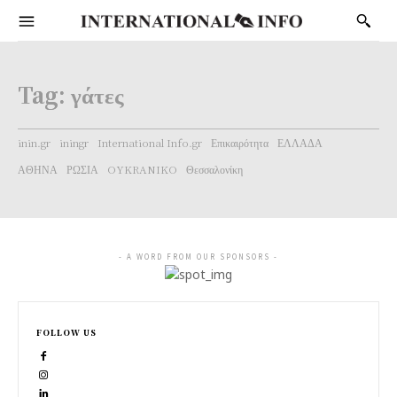
Tag:
γάτες
inin.gr
iningr
International Info.gr
Επικαιρότητα
ΕΛΛΑΔΑ
ΑΘΗΝΑ
ΡΩΣΙΑ
OYKRANIKO
Θεσσαλονίκη
- A WORD FROM OUR SPONSORS -
FOLLOW US