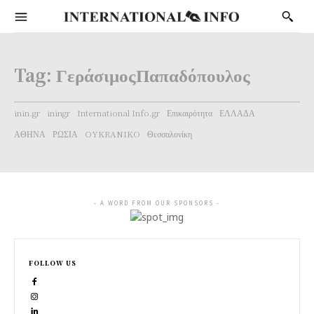
Tag:
ΓεράσιμοςΠαπαδόπουλος
inin.gr
iningr
International Info.gr
Επικαιρότητα
ΕΛΛΑΔΑ
ΑΘΗΝΑ
ΡΩΣΙΑ
OYKRANIKO
Θεσσαλονίκη
- A WORD FROM OUR SPONSORS -
FOLLOW US