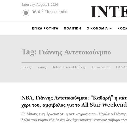
Saturday, August 8, 2026
C
36.6
Thessaloniki
ΕΠΙΚΑΙΡΟΤΗΤΑ
ΠΟΛΙΤΙΚΗ
ΟΙΚΟΝΟΜΙΑ
ΚΟΣ
Tag:
Γιάννης Αντετοκούνμπο
inin.gr
iningr
International Info.gr
Επικαιρότητα
ΕΛΛΑ
NBA, Γιάννης Αντετοκούνμπο: “Καθαρή” η ακτ
χέρι του, αμφίβολος για το All Star Weekend
Οι Μπακς ενημέρωσαν ότι η ακτινογραφία που έβγαλε ο Γιάννη
δεξιό του καρπό έδειξε ότι δεν έχει υποστεί κάποιον σοβαρό τρ