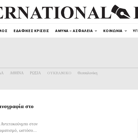
ΜΟΣ
ΕΔΑΦΙΚΕΣ ΚΡΙΣΕΙΣ
ΑΜΥΝΑ – ΑΣΦΑΛΕΙΑ
ΚΟΙΝΩΝΙΑ
ΥΓ
ΔΑ
ΑΘΗΝΑ
ΡΩΣΙΑ
OYKRANIKO
Θεσσαλονίκη
ινογραφία στο
ς Αντετοκούνμπο στον
αυματισμό, ωστόσο...