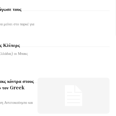
άγωσε τους
 μείνει στο παρκέ για
υς Κλίπερς
Ελλάδας) οι Μπακς
ακς κόντρα στους
ό τον Greek
νη Αντετοκούνμπο και