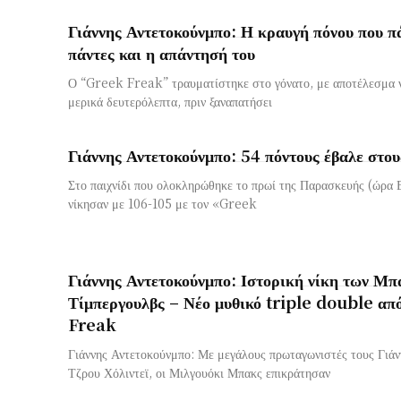
Γιάννης Αντετοκούνμπο: Η κραυγή πόνου που π
πάντες και η απάντησή του
Ο “Greek Freak” τραυματίστηκε στο γόνατο, με αποτέλεσμα να
μερικά δευτερόλεπτα, πριν ξαναπατήσει
Γιάννης Αντετοκούνμπο: 54 πόντους έβαλε στο
Στο παιχνίδι που ολοκληρώθηκε το πρωί της Παρασκευής (ώρα 
νίκησαν με 106-105 με τον «Greek
Γιάννης Αντετοκούνμπο: Ιστορική νίκη των Μπ
Τίμπεργουλβς – Νέο μυθικό triple double απ
Freak
Γιάννης Αντετοκούνμπο: Με μεγάλους πρωταγωνιστές τους Γιάν
Τζρου Χόλιντεϊ, οι Μιλγουόκι Μπακς επικράτησαν