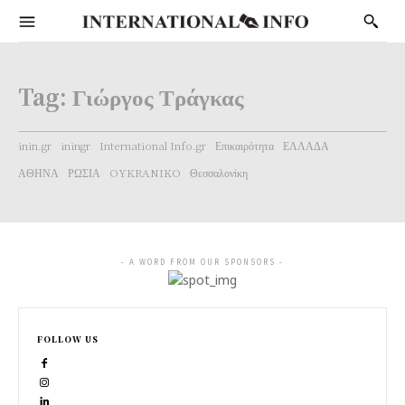
Tag:
Γιώργος Τράγκας
inin.gr
iningr
International Info.gr
Επικαιρότητα
ΕΛΛΑΔΑ
ΑΘΗΝΑ
ΡΩΣΙΑ
OYKRANIKO
Θεσσαλονίκη
- A WORD FROM OUR SPONSORS -
FOLLOW US