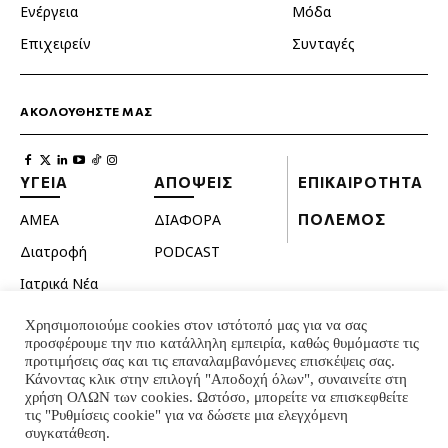
Ενέργεια
Μόδα
Επιχειρείν
Συνταγές
ΑΚΟΛΟΥΘΗΣΤΕ ΜΑΣ
ΥΓΕΙΑ
ΑΠΟΨΕΙΣ
ΕΠΙΚΑΙΡΟΤΗΤΑ
ΑΜΕΑ
ΔΙΑΦΟΡΑ
ΠΟΛΕΜΟΣ
Διατροφή
PODCAST
Ιατρικά Νέα
Κατοικίδια
Χρησιμοποιούμε cookies στον ιστότοπό μας για να σας
προσφέρουμε την πιο κατάλληλη εμπειρία, καθώς θυμόμαστε τις
Ομορφιά
προτιμήσεις σας και τις επαναλαμβανόμενες επισκέψεις σας.
Σεξουαλική ζωή
Κάνοντας κλικ στην επιλογή "Αποδοχή όλων", συναινείτε στη
χρήση ΟΛΩΝ των cookies. Ωστόσο, μπορείτε να επισκεφθείτε
Ψυχολογία
τις "Ρυθμίσεις cookie" για να δώσετε μια ελεγχόμενη
συγκατάθεση.