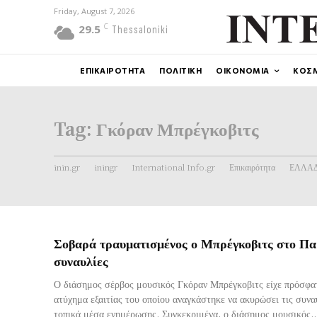
Friday, August 7, 2026
C
29.5
Thessaloniki
ΕΠΙΚΑΙΡΟΤΗΤΑ
ΠΟΛΙΤΙΚΗ
ΟΙΚΟΝΟΜΙΑ
ΚΟΣ
Tag:
Γκόραν Μπρέγκοβιτς
inin.gr
iningr
International Info.gr
Επικαιρότητα
ΕΛΛΑ
Σοβαρά τραυματισμένος ο Μπρέγκοβιτς στο Πα
συναυλίες
Ο διάσημος σέρβος μουσικός Γκόραν Μπρέγκοβιτς είχε πρόσφα
ατύχημα εξαιτίας του οποίου αναγκάστηκε να ακυρώσει τις συνα
τοπικά μέσα ενημέρωσης. Συγκεκριμένα, ο διάσημος μουσικός..