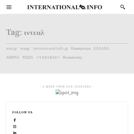
Tag:
ιντεαλ
inin.gr
iningr
International Info.gr
Επικαιρότητα
ΕΛΛΑΔΑ
ΑΘΗΝΑ
ΡΩΣΙΑ
OYKRANIKO
Θεσσαλονίκη
- A WORD FROM OUR SPONSORS -
FOLLOW US