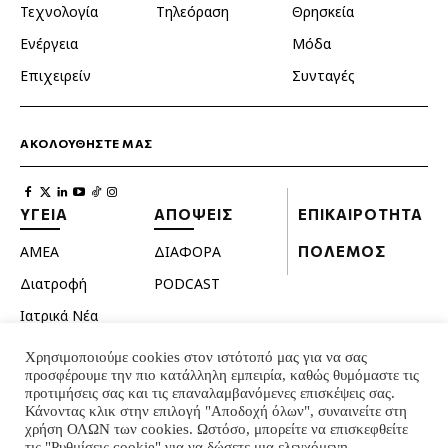
Τεχνολογία
Τηλεόραση
Θρησκεία
Ενέργεια
Μόδα
Επιχειρείν
Συνταγές
ΑΚΟΛΟΥΘΗΣΤΕ ΜΑΣ
ΥΓΕΙΑ
ΑΠΟΨΕΙΣ
ΕΠΙΚΑΙΡΟΤΗΤΑ
ΑΜΕΑ
ΔΙΑΦΟΡΑ
ΠΟΛΕΜΟΣ
Διατροφή
PODCAST
Ιατρικά Νέα
Κατοικίδια
Χρησιμοποιούμε cookies στον ιστότοπό μας για να σας
προσφέρουμε την πιο κατάλληλη εμπειρία, καθώς θυμόμαστε τις
Ομορφιά
προτιμήσεις σας και τις επαναλαμβανόμενες επισκέψεις σας.
Σεξουαλική ζωή
Κάνοντας κλικ στην επιλογή "Αποδοχή όλων", συναινείτε στη
χρήση ΟΛΩΝ των cookies. Ωστόσο, μπορείτε να επισκεφθείτε
Ψυχολογία
τις "Ρυθμίσεις cookie" για να δώσετε μια ελεγχόμενη