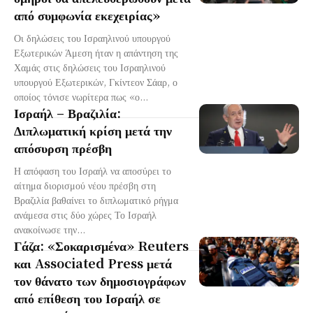
από συμφωνία εκεχειρίας»
Οι δηλώσεις του Ισραηλινού υπουργού
Εξωτερικών Άμεση ήταν η απάντηση της
Χαμάς στις δηλώσεις του Ισραηλινού
υπουργού Εξωτερικών, Γκίντεον Σάαρ, ο
οποίος τόνισε νωρίτερα πως «ο...
Ισραήλ – Βραζιλία:
Διπλωματική κρίση μετά την
απόσυρση πρέσβη
Η απόφαση του Ισραήλ να αποσύρει το
αίτημα διορισμού νέου πρέσβη στη
Βραζιλία βαθαίνει το διπλωματικό ρήγμα
ανάμεσα στις δύο χώρες Το Ισραήλ
ανακοίνωσε την...
Γάζα: «Σοκαρισμένα» Reuters
και Associated Press μετά
τον θάνατο των δημοσιογράφων
από επίθεση του Ισραήλ σε