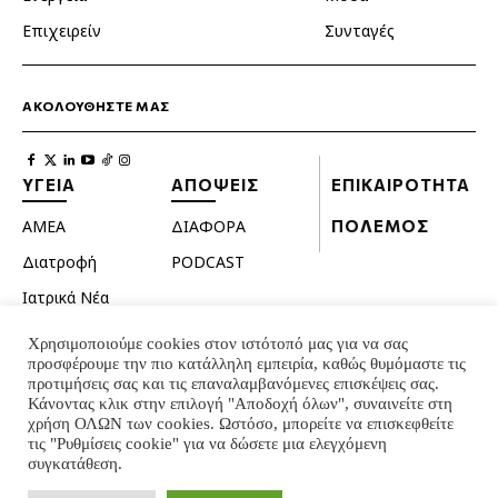
Επιχειρείν
Συνταγές
ΑΚΟΛΟΥΘΗΣΤΕ ΜΑΣ
ΥΓΕΙΑ
ΑΠΟΨΕΙΣ
ΕΠΙΚΑΙΡΟΤΗΤΑ
ΑΜΕΑ
ΔΙΑΦΟΡΑ
ΠΟΛΕΜΟΣ
Διατροφή
PODCAST
Ιατρικά Νέα
Κατοικίδια
Χρησιμοποιούμε cookies στον ιστότοπό μας για να σας
προσφέρουμε την πιο κατάλληλη εμπειρία, καθώς θυμόμαστε τις
Ομορφιά
προτιμήσεις σας και τις επαναλαμβανόμενες επισκέψεις σας.
Σεξουαλική ζωή
Κάνοντας κλικ στην επιλογή "Αποδοχή όλων", συναινείτε στη
χρήση ΟΛΩΝ των cookies. Ωστόσο, μπορείτε να επισκεφθείτε
Ψυχολογία
τις "Ρυθμίσεις cookie" για να δώσετε μια ελεγχόμενη
συγκατάθεση.