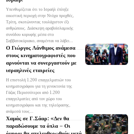
Υπενθυμίζεται ότι το Ισραήλ έπληξε
οικιστική περιοχή στην Ντόχα προχθές,
Τρίτη, σκοτώνοντας τουλάχιστον έξι
ανθρώπους. Διάσκεψη αραβοϊσλαμικής
συνόδου κορυφής μέσα στο
Σαββατοκύριακο, αναμένται να λάβει...
Ο Γιώργος Λάνθιμος ανάμεσα
στους κινηματογραφιστές που
αρνούνται να συνεργαστούν με
ισραηλινές εταιρείες
Η επιστολή 1.200 επαγγελματιών του
κινηματογράφου για τη γενοκτονία της
Γάζας Περισσότεροι από 1.200
επαγγελματίες από τον χώρο του
κινηματογράφου και της τηλεόρασης,
ανάμεσά τους...
Χαμάς σε Γ.Σάαρ: «Δεν θα
παραδώσουμε τα όπλα – Οι
όμηροι θα απελευθερωθούν μετά