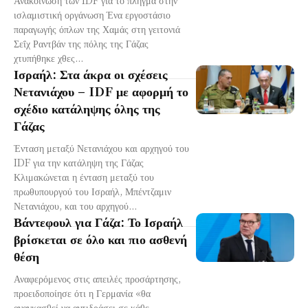
Ανακοίνωση των IDF για το πλήγμα στην
ισλαμιστική οργάνωση Ένα εργοστάσιο
παραγωγής όπλων της Χαμάς στη γειτονιά
Σεΐχ Ραντβάν της πόλης της Γάζας
χτυπήθηκε χθες...
Ισραήλ: Στα άκρα οι σχέσεις
Νετανιάχου – IDF με αφορμή το
σχέδιο κατάληψης όλης της
Γάζας
Ένταση μεταξύ Νετανιάχου και αρχηγού του
IDF για την κατάληψη της Γάζας
Κλιμακώνεται η ένταση μεταξύ του
πρωθυπουργού του Ισραήλ, Μπέντζαμιν
Νετανιάχου, και του αρχηγού...
Βάντεφουλ για Γάζα: Το Ισραήλ
βρίσκεται σε όλο και πιο ασθενή
θέση
Αναφερόμενος στις απειλές προσάρτησης,
προειδοποίησε ότι η Γερμανία «θα
αναγκασθεί να αντιδράσει σε κάθε