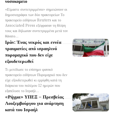
νοσοκομείο
«Είμαστε συντετριμμένοι» σημειώνουν οι
δημοσιογράφοι των δύο πρακτορείων Το
πρακτορείο ειδήσεων Reuters και το
Associated Press εξέφρασαν τη θλίψη
τους και δήλωσαν συντετριμμένα μετά τον
θάνατο...
Ιράν: Ένας νεκρός και εννέα
τραυματίες από ισραηλινό
πυρομαχικό που δεν είχε
εξουδετερωθεί
Τι μετέδωσε το επίσημο ιρανικό
πρακτορείο ειδήσεων Πυρομαχικό που δεν
είχε εξουδετερωθεί κι ερρίφθη κατά τη
διάρκεια του πολέμου 12 ημερών που
εξαπέλυσε το Ισραήλ...
«Ρήγμα» ΥΠΕΞ – Πρεσβείας
Λουξεμβούργου για ανάρτηση
κατά του Ισραήλ