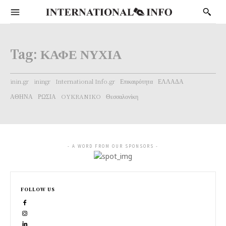
Tag:
ΚΑΦΕ ΝΥΧΙΑ
inin.gr
iningr
International Info.gr
Επικαιρότητα
ΕΛΛΑΔΑ
ΑΘΗΝΑ
ΡΩΣΙΑ
OYKRANIKO
Θεσσαλονίκη
- A WORD FROM OUR SPONSORS -
FOLLOW US