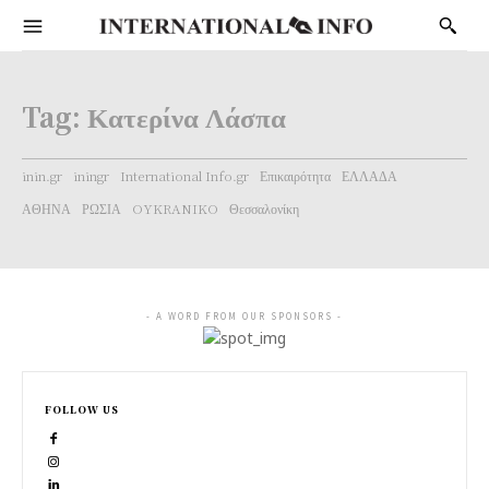
Tag:
Κατερίνα Λάσπα
inin.gr
iningr
International Info.gr
Επικαιρότητα
ΕΛΛΑΔΑ
ΑΘΗΝΑ
ΡΩΣΙΑ
OYKRANIKO
Θεσσαλονίκη
- A WORD FROM OUR SPONSORS -
FOLLOW US