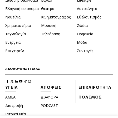
Διεθνής οικονομία
Βιβλίο
Lifestyle
Ελληνική οικονομία
Θέατρα
Αυτοκίνητα
Ναυτιλία
Κινηματογράφος
Εθελοντισμός
Χρηματιστήριο
Μουσική
Ζώδια
Τεχνολογία
Τηλεόραση
Θρησκεία
Ενέργεια
Μόδα
Επιχειρείν
Συνταγές
ΑΚΟΛΟΥΘΗΣΤΕ ΜΑΣ
ΥΓΕΙΑ
ΑΠΟΨΕΙΣ
ΕΠΙΚΑΙΡΟΤΗΤΑ
ΑΜΕΑ
ΔΙΑΦΟΡΑ
ΠΟΛΕΜΟΣ
Διατροφή
PODCAST
Ιατρικά Νέα