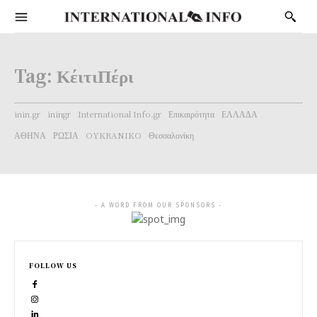
Tag:
ΚέιτιΠέρι
inin.gr
iningr
International Info.gr
Επικαιρότητα
ΕΛΛΑΔΑ
ΑΘΗΝΑ
ΡΩΣΙΑ
OYKRANIKO
Θεσσαλονίκη
- A WORD FROM OUR SPONSORS -
FOLLOW US