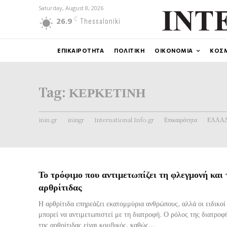
Saturday, August 8, 2026
C
26.9
Thessaloniki
ΕΠΙΚΑΙΡΟΤΗΤΑ
ΠΟΛΙΤΙΚΗ
ΟΙΚΟΝΟΜΙΑ
ΚΟΣ
Tag:
ΚΕΡΚΕΤΙΝΗ
inin.gr
iningr
International Info.gr
Επικαιρότητα
ΕΛΛΑ
Το τρόφιμο που αντιμετωπίζει τη φλεγμονή και 
αρθρίτιδας
Η αρθρίτιδα επηρεάζει εκατομμύρια ανθρώπους, αλλά οι ειδικοί
μπορεί να αντιμετωπιστεί με τη διατροφή. Ο ρόλος της διατροφής στη διαχείριση
της αρθρίτιδας είναι κομβικός, καθώς...